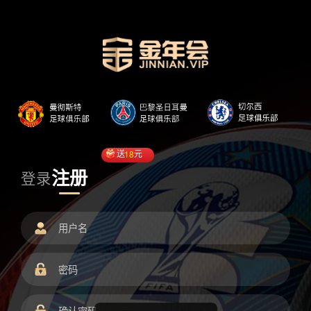
送
18
元
注册
登录