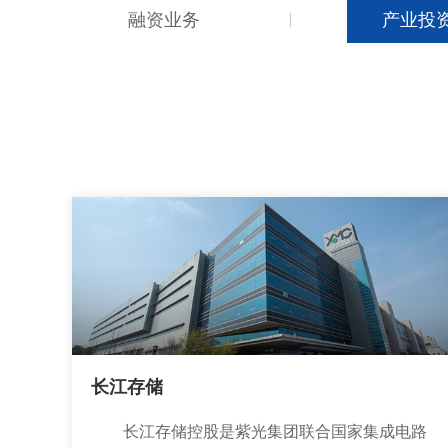
发展历程
融资业务
产业投
长江存储
长江存储控股是紫光集团联合国家集成电路