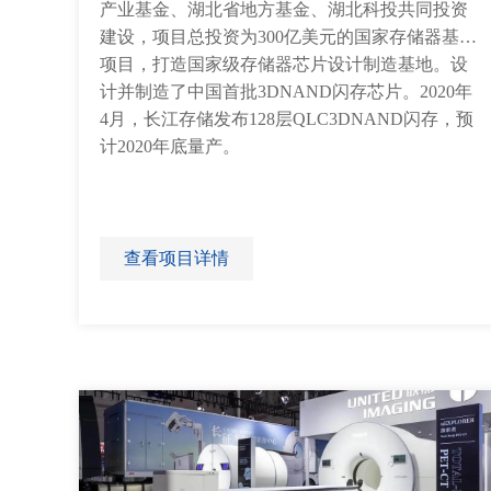
产业基金、湖北省地方基金、湖北科投共同投资
建设，项目总投资为300亿美元的国家存储器基地
项目，打造国家级存储器芯片设计制造基地。设
计并制造了中国首批3DNAND闪存芯片。2020年
4月，长江存储发布128层QLC3DNAND闪存，预
计2020年底量产。
查看项目详情