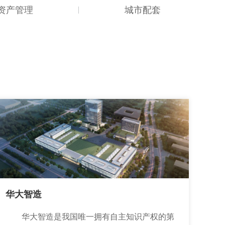
资产管理
城市配套
华大智造
华大智造是我国唯一拥有自主知识产权的第